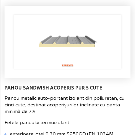
PANOU SANDWISH ACOPERIS PUR 5 CUTE
Panou metalic auto-portant izolant din poliuretan, cu
cinci cute, destinat acoperişurilor înclinate cu panta
minimă de 7%.
Fetele panoului termoizolant:
exterioara: otel 0,30 mm S250GD (EN 10346),