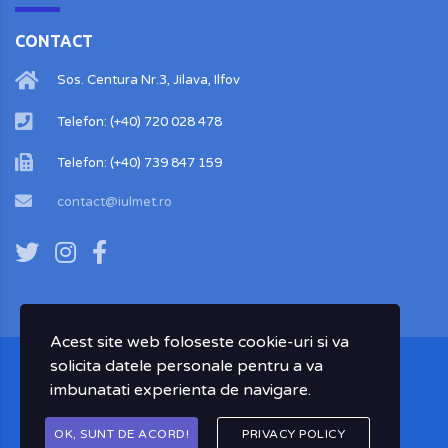
CONTACT
Sos. Centura Nr.3, Jilava, Ilfov
Telefon: (+40) 720 028 478
Telefon: (+40) 739 847 159
contact@iulmet.ro
Acest site web foloseste cookie-uri si va
solicita datele personale pentru a va
imbunatati experienta de navigare.
Copyright ©
2026
www.iulmet.ro by
DallMk.
OK, SUNT DE ACORD!
PRIVACY POLICY