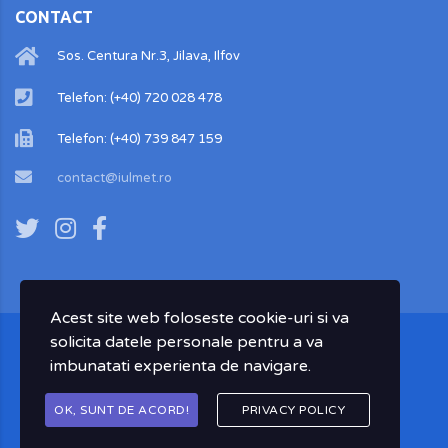
CONTACT
Sos. Centura Nr.3, Jilava, Ilfov
Telefon: (+40) 720 028 478
Telefon: (+40) 739 847 159
contact@iulmet.ro
Acest site web foloseste cookie-uri si va
solicita datele personale pentru a va
imbunatati experienta de navigare.
Copyright ©
2026
www.iulmet.ro by
DallMk.
OK, SUNT DE ACORD!
PRIVACY POLICY