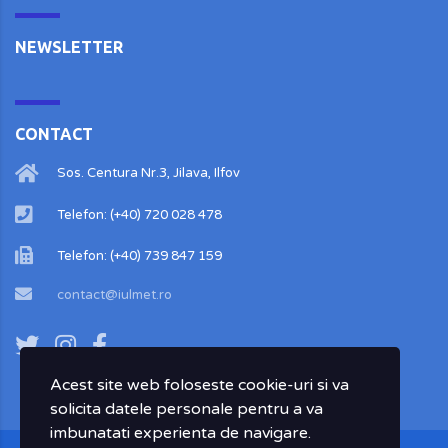
NEWSLETTER
CONTACT
Sos. Centura Nr.3, Jilava, Ilfov
Telefon: (+40) 720 028 478
Telefon: (+40) 739 847 159
contact@iulmet.ro
Acest site web foloseste cookie-uri si va
solicita datele personale pentru a va
imbunatati experienta de navigare.