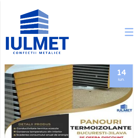
14
iun.