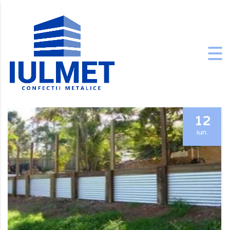
12
iun.