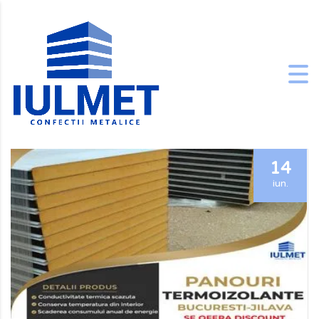
14
iun.